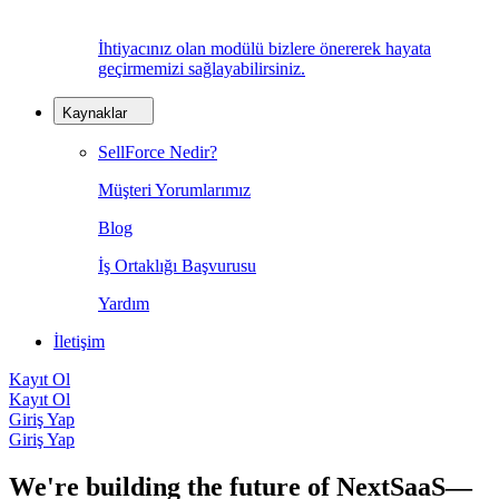
İhtiyacınız olan modülü bizlere önererek hayata
geçirmemizi sağlayabilirsiniz.
Kaynaklar
SellForce Nedir?
Müşteri Yorumlarımız
Blog
İş Ortaklığı Başvurusu
Yardım
İletişim
Kayıt Ol
Kayıt Ol
Giriş Yap
Giriş Yap
We're building the future of NextSaaS—