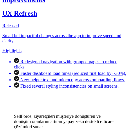
UX Refresh
Released
Small but impactful changes across the app to improve speed and
clarity.
Highlights
Redesigned navigation with grouped pages to reduce
clicks.
Faster dashboard load times (reduced first-load by ~30%).
New helper text and microcopy across onboarding flows.
Fixed several styling inconsistencies on small screens.
SellForce, ziyaretçileri müşteriye dönüştüren ve
dönüşüm oranlarını artıran yapay zeka destekli e-ticaret
çözümleri sunar.