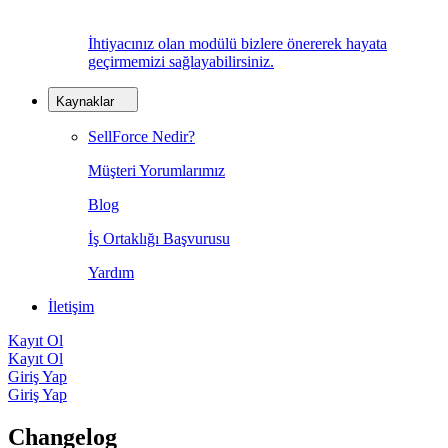
İhtiyacınız olan modülü bizlere önererek hayata
geçirmemizi sağlayabilirsiniz.
Kaynaklar
SellForce Nedir?
Müşteri Yorumlarımız
Blog
İş Ortaklığı Başvurusu
Yardım
İletişim
Kayıt Ol
Kayıt Ol
Giriş Yap
Giriş Yap
Changelog