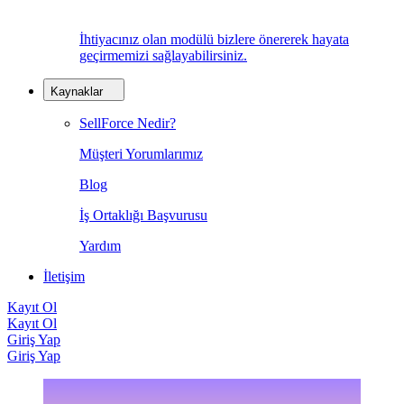
İhtiyacınız olan modülü bizlere önererek hayata
geçirmemizi sağlayabilirsiniz.
Kaynaklar
SellForce Nedir?
Müşteri Yorumlarımız
Blog
İş Ortaklığı Başvurusu
Yardım
İletişim
Kayıt Ol
Kayıt Ol
Giriş Yap
Giriş Yap