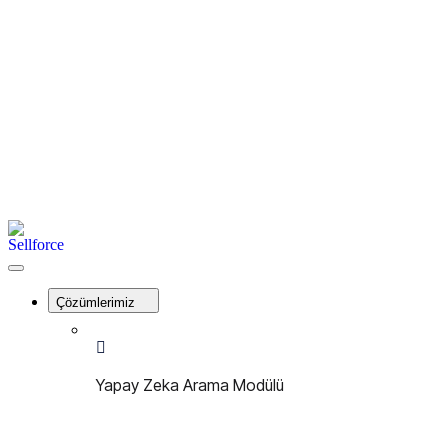
İletişim
Kayıt Ol
Giriş Yap
Menu
Sellforce
Close
Menu
Çözümlerimiz
Yapay Zeka Arama Modülü