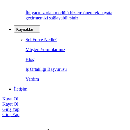
İhtiyacınız olan modülü bizlere önererek hayata
geçirmemizi sağlayabilirsiniz.
Kaynaklar
SellForce Nedir?
Müşteri Yorumlarımız
Blog
İş Ortaklığı Başvurusu
Yardım
İletişim
Kayıt Ol
Kayıt Ol
Giriş Yap
Giriş Yap