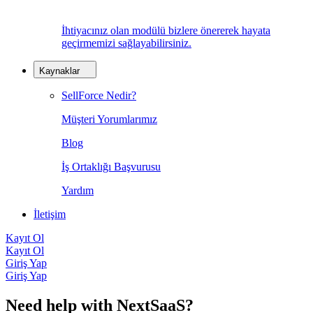
İhtiyacınız olan modülü bizlere önererek hayata
geçirmemizi sağlayabilirsiniz.
Kaynaklar
SellForce Nedir?
Müşteri Yorumlarımız
Blog
İş Ortaklığı Başvurusu
Yardım
İletişim
Kayıt Ol
Kayıt Ol
Giriş Yap
Giriş Yap
Need help with NextSaaS?