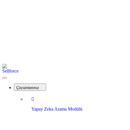
İletişim
Kayıt Ol
Giriş Yap
Menu
Sellforce
Close
Menu
Çözümlerimiz
Yapay Zeka Arama Modülü