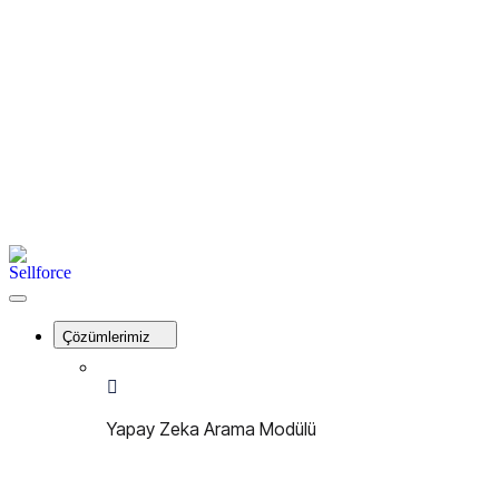
İletişim
Kayıt Ol
Giriş Yap
Menu
Sellforce
Close
Menu
Çözümlerimiz
Yapay Zeka Arama Modülü