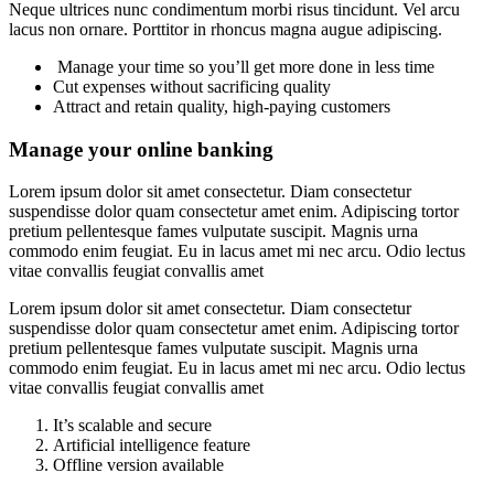
Neque ultrices nunc condimentum morbi risus tincidunt. Vel arcu
lacus non ornare. Porttitor in rhoncus magna augue adipiscing.
Manage your time so you’ll get more done in less time
Cut expenses without sacrificing quality
Attract and retain quality, high-paying customers
Manage your online banking
Lorem ipsum dolor sit amet consectetur. Diam consectetur
suspendisse dolor quam consectetur amet enim. Adipiscing tortor
pretium pellentesque fames vulputate suscipit. Magnis urna
commodo enim feugiat. Eu in lacus amet mi nec arcu. Odio lectus
vitae convallis feugiat convallis amet
Lorem ipsum dolor sit amet consectetur. Diam consectetur
suspendisse dolor quam consectetur amet enim. Adipiscing tortor
pretium pellentesque fames vulputate suscipit. Magnis urna
commodo enim feugiat. Eu in lacus amet mi nec arcu. Odio lectus
vitae convallis feugiat convallis amet
It’s scalable and secure
Artificial intelligence feature
Offline version available