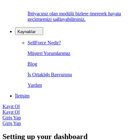
İhtiyacınız olan modülü bizlere önererek hayata
geçirmemizi sağlayabilirsiniz.
Kaynaklar
SellForce Nedir?
Müşteri Yorumlarımız
Blog
İş Ortaklığı Başvurusu
Yardım
İletişim
Kayıt Ol
Kayıt Ol
Giriş Yap
Giriş Yap
Setting up your dashboard