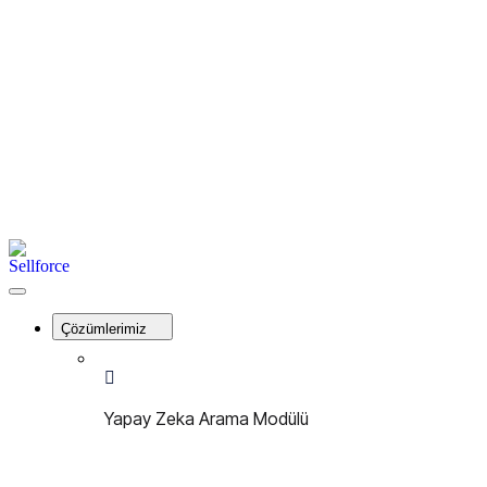
İletişim
Kayıt Ol
Giriş Yap
Menu
Sellforce
Close
Menu
Çözümlerimiz
Yapay Zeka Arama Modülü