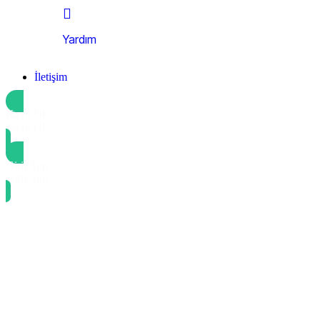
Yardım
İletişim
Kayıt Ol
Kayıt Ol
Giriş Yap
Giriş Yap
Guide to multi-instance models in atlassian
Customer retention in