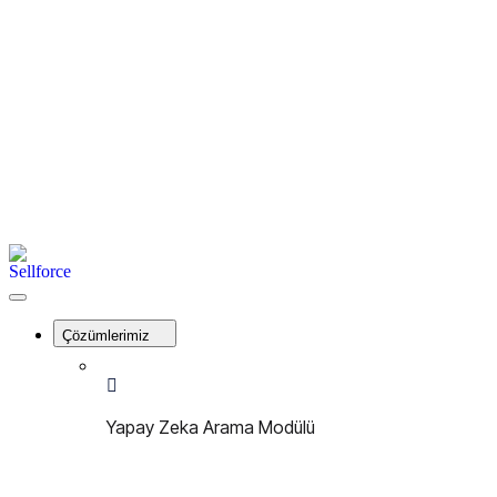
İletişim
Kayıt Ol
Giriş Yap
Menu
Sellforce
Close
Menu
Çözümlerimiz
Yapay Zeka Arama Modülü