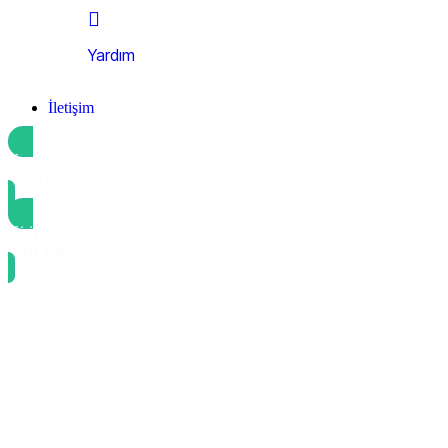
Yardım
İletişim
Kayıt Ol
Kayıt Ol
Giriş Yap
Giriş Yap
Guide to multi-instance models in atlassian
From onboarding to