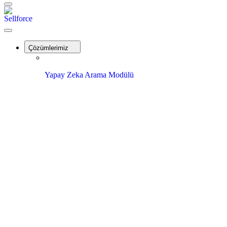
Menu
Sellforce
Close
Menu
Çözümlerimiz
Yapay Zeka Arama Modülü