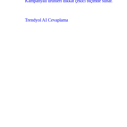
Kampanyalı ürünleri dikkat çekici biçimde sunar.
Trendyol AI Cevaplama