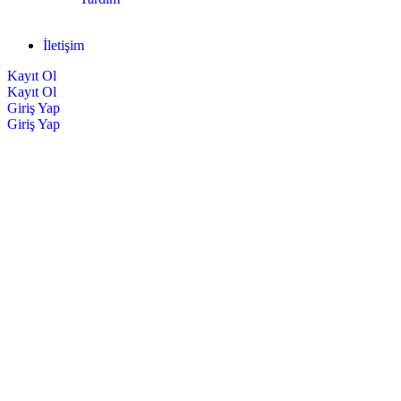
İletişim
Kayıt Ol
Kayıt Ol
Giriş Yap
Giriş Yap
Guide to multi-instance models in atlassian
Subscription analytics that
matter
Security and trust are the foundation of every successful SaaS