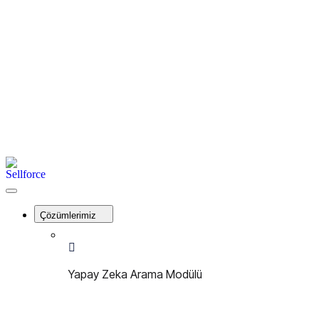
İletişim
Kayıt Ol
Giriş Yap
Menu
Sellforce
Close
Menu
Çözümlerimiz
Yapay Zeka Arama Modülü