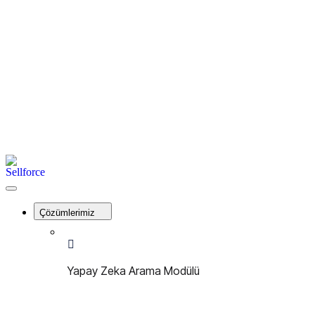
İletişim
Kayıt Ol
Giriş Yap
Menu
Sellforce
Close
Menu
Çözümlerimiz
Yapay Zeka Arama Modülü