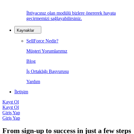
İhtiyacınız olan modülü bizlere önererek hayata
geçirmemizi sağlayabilirsiniz.
Kaynaklar
SellForce Nedir?
Müşteri Yorumlarımız
Blog
İş Ortaklığı Başvurusu
Yardım
İletişim
Kayıt Ol
Kayıt Ol
Giriş Yap
Giriş Yap
From sign-up to success in just a few steps