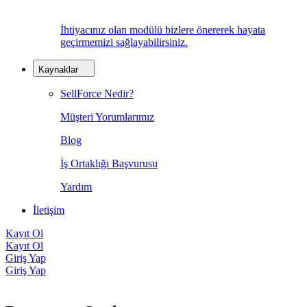
İhtiyacınız olan modülü bizlere önererek hayata
geçirmemizi sağlayabilirsiniz.
Kaynaklar
SellForce Nedir?
Müşteri Yorumlarımız
Blog
İş Ortaklığı Başvurusu
Yardım
İletişim
Kayıt Ol
Kayıt Ol
Giriş Yap
Giriş Yap