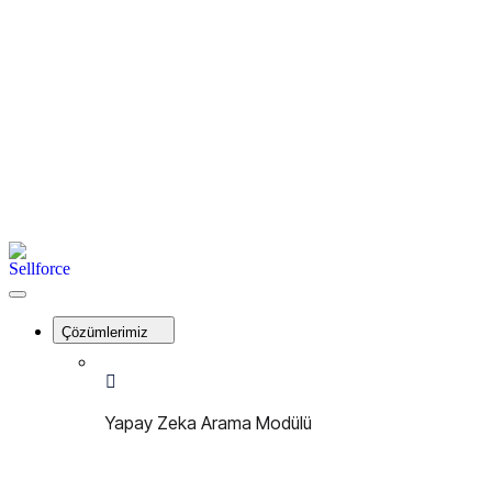
İletişim
Kayıt Ol
Giriş Yap
Menu
Sellforce
Close
Menu
Çözümlerimiz
Yapay Zeka Arama Modülü