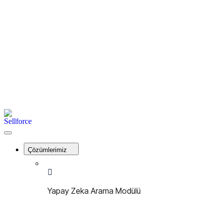
İletişim
Kayıt Ol
Giriş Yap
Menu
Sellforce
Close
Menu
Çözümlerimiz
Yapay Zeka Arama Modülü