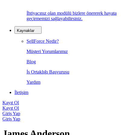
İhtiyacınız olan modülü bizlere önererek hayata
geçirmemizi sağlayabilirsiniz.
Kaynaklar
SellForce Nedir?
Müşteri Yorumlarımız
Blog
İş Ortaklığı Başvurusu
Yardım
İletişim
Kayıt Ol
Kayıt Ol
Giriş Yap
Giriş Yap
James Anderson