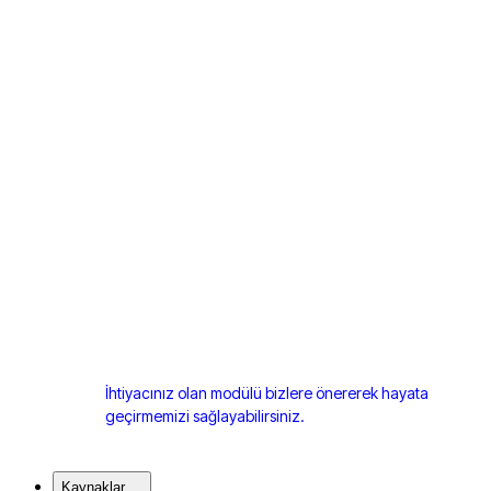
İhtiyacınız olan modülü bizlere önererek hayata
geçirmemizi sağlayabilirsiniz.
Kaynaklar