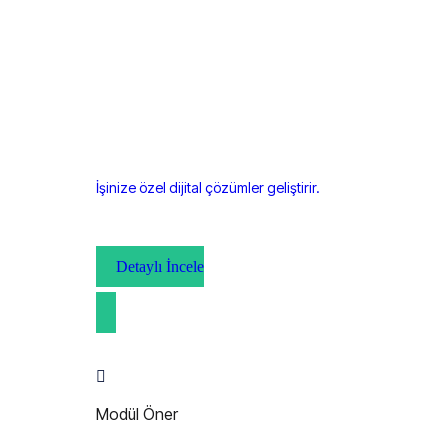
İşinize özel dijital çözümler geliştirir.
Detaylı İncele
Modül Öner