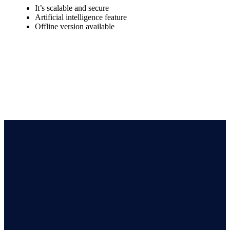
It’s scalable and secure
Artificial intelligence feature
Offline version available
Çö
İle
SellForce, ziyaretçileri
müşteriye dönüştüren ve
dönüşüm oranlarını artıran