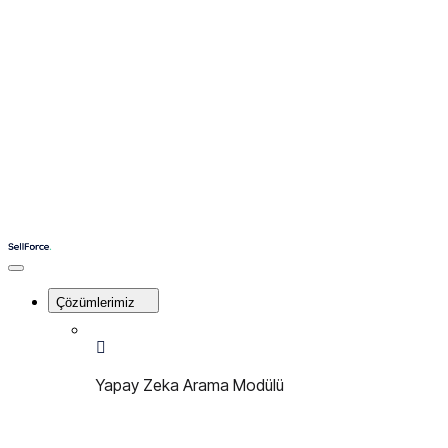
İletişim
Kayıt Ol
Giriş Yap
Menu
Sellforce
Close
Menu
Çözümlerimiz
Yapay Zeka Arama Modülü