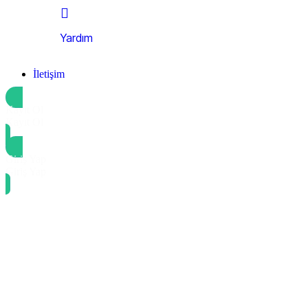
Yardım
İletişim
Kayıt Ol
Kayıt Ol
Giriş Yap
Giriş Yap
Guide to multi-instance models in atlassian
The Impact of AI on